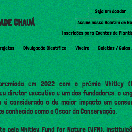
Seja um doador
ADE CHAUÁ
Assine nosso Boletim de No
Inscrições para Eventos de Planti
rojetos
Divulgação Científica
Viveiro
Boletins / Guias 
premiada em 2022 com o prêmio Whitley (W
u diretor executivo e um dos fundadores, o eng
o é considerado o de maior impacto em conse
e conhecido como o Oscar da Conservação.
e pelo Whitley Fund for Nature (WFN), instituiçã