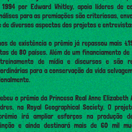
 1994 por Edward Whitley, apoia líderes de 
análises para as premiações são criteriosas, en
se de diversos aspectos dos projetos e entrevista
os de existência o prêmio já repassou mais £1
tas de 80 países. Além de um financiamento de 
reinamento de mídia e discursos e são re
aordinárias para a conservação da vida selvagem
ionalmente.
ebeu o prêmio da Princesa Real Anne Elizabeth A
dres, na Royal Geographical Society. O proje
 prêmio irá ampliar esforços na produção 
inção e ainda destinará mais de 60 mil mu