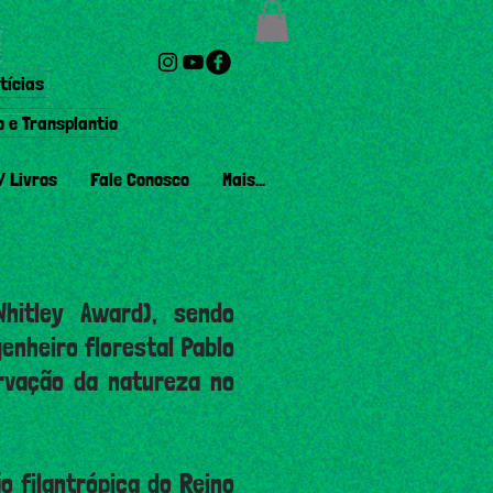
tícias
o e Transplantio
/ Livros
Fale Conosco
Mais...
hitley Award), sendo
enheiro florestal Pablo
rvação da natureza no
o filantrópica do Reino