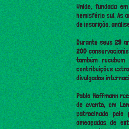
Unido, fundada em
hemisfério sul. As 
de inscrição, análi
Durante seus 29 an
200 conservacionis
também recebem t
contribuições extr
divulgados internac
Pablo Hoffmann rec
do evento, em Lon
patrocinado pelo
ameaçadas de ext