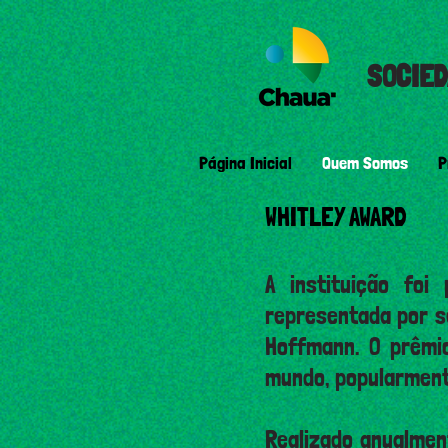
SOCIED
Página Inicial
Quem Somos
P
WHITLEY AWARD
A instituiç
ão foi 
representada por se
Hoffmann. O prêmi
mundo, popularment
Realizado anualment