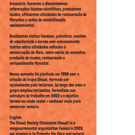
Araucária. Geramos e disseminamos
informações técnico-científicas, produzimos
mudas, efetuamos atividades de restauração de
florestas e ações de
sensibilização
socioambiental.
Realizamos visitas técnicas, palestras, eventos
de voluntariado e cursos com embasamento
teórico sobre atividades voltadas à
conservação da flora, como coleta de sementes,
produção de mudas, restauração e
enriquecimento florestal.
Nossa semente foi plantada em 1998 com a
criação do Grupo Chauá, formado por
apaixonados pela natureza. Ao longo dos anos o
grupo ampliou horizontes, formalizou sua
estrutura de trabalho em 2003 e o objetivo
tornou-se ainda maior – conhecer mais para
conservar sempre.
English:
The Chauá Society (Sociedade Chauá) is a
nongovernmental organization funded in 2003,
our mission is to Promote the flora and natural