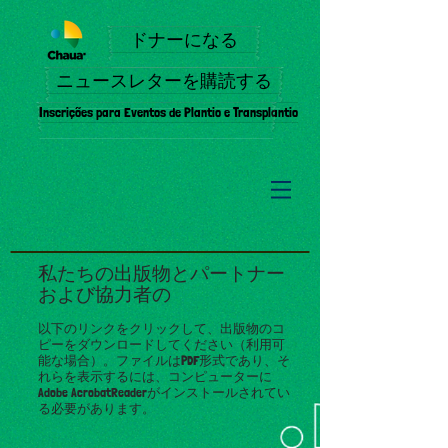
ドナーになる
ニュースレターを購読する
Inscrições para Eventos de Plantio e Transplantio
私たちの出版物とパートナー
および協力者の
以下のリンクをクリックして、出版物のコ
ピーをダウンロードしてください（利用可
能な場合）。ファイルはPDF形式であり、そ
れらを表示するには、コンピューターに
Adobe AcrobatReaderがインストールされてい
る必要があります。