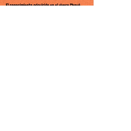
El conocimiento adquirido en el vivero Chauá
sobre la reproducción de estas especies se
distribuye a otros viveros locales, con el
objetivo de aumentar su cantidad total de
especies forestales de araucaria reproducidas
con éxito.
Las tareas especiales en el marco del trabajo
del vivero incluyen, en primer lugar, el mapeo
basado en GPS de especies de árboles raros
como fuentes de semillas en los fragmentos
restantes del bosque de araucaria. Esto es
esencial, ya que estas especies suelen
reproducirse con material de semilla de un
pequeño número de individuos que han
germinado con éxito en otros viveros, lo que
reduce de manera crítica la variabilidad
genética y la aptitud dentro de la especie.
En segundo lugar, el trabajo del vivero incluye
informes escritos periódicos, lo que reduce la
actual falta de información técnica sobre el