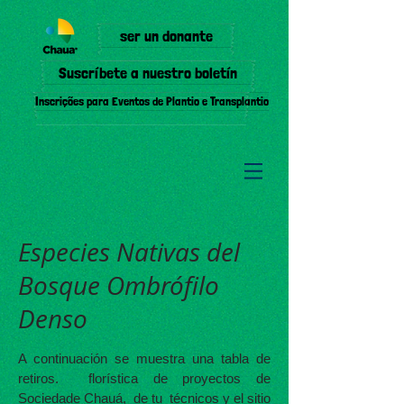
ser un donante
Suscríbete a nuestro boletín
Inscrições para Eventos de Plantio e Transplantio
Especies Nativas del
Bosque Ombrófilo
Denso
A continuación se muestra una tabla de
retiros.
florística de proyectos de
Sociedade Chauá,
de tu
técnicos y el sitio