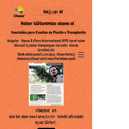
bağışçı ol
Haber bültenimize abone ol
Inscrições para Eventos de Plantio e Transplantio
Belgeler
Fauna & Flora International (FFI) tarafından
Küresel Ağaçlar Kampanyası'na katkı olarak
üretilmiştir.
Teknik ekibin yazarlığının çoğu
Chaua Derneği
Sociedade Chauá tarafından Portekizce çeviri
YÖNERGE
01:
için bir alan nasıl araştırılır
tehdit altındaki
ağaç türleri
.