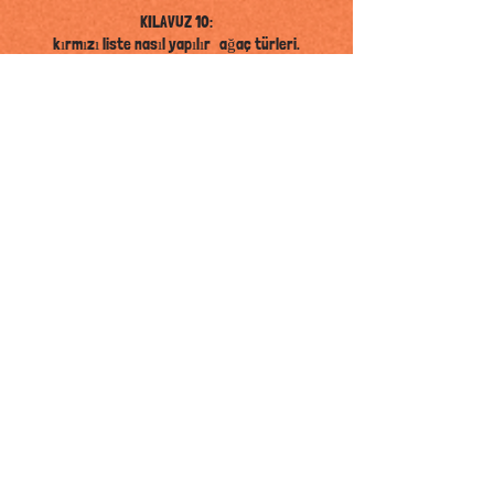
KILAVUZ 10:
kırmızı liste nasıl yapılır
ağaç türleri.
YÖNERGE
08:
nasıl çözülür
çimlenme sorunları
KILAVUZ 09:
Vahşi doğada tehdit altındaki ağaçlar nasıl
dikilir ve kurulur
.