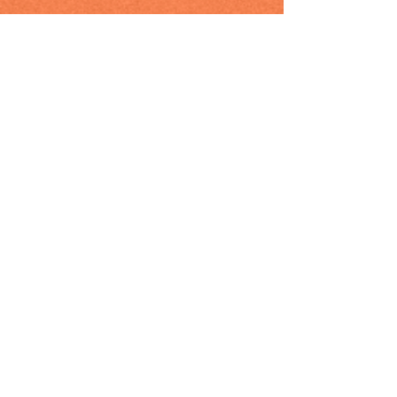
ガイドライン
08：
の解き方
発芽の問題。
ガイドライン09：
野生の脅威にさらされた木を植えて確立
する方法
。