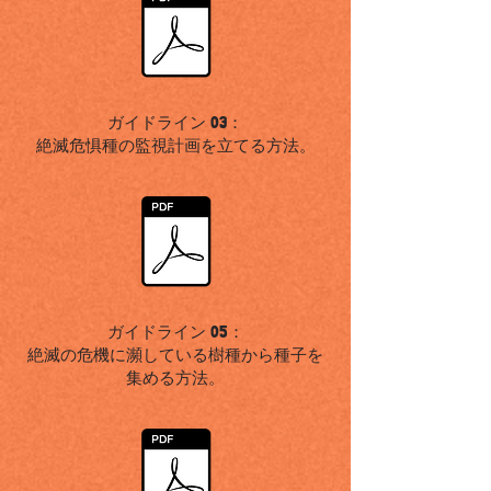
ガイドライン
03：
絶滅危惧種の監視計画を立てる方法
。
ガイドライン
05：
絶滅の危機に瀕している樹種から種子を
集める方法
。