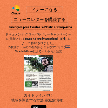
ドナーになる
ニュースレターを購読する
Inscrições para Eventos de Plantio e Transplantio
ドキュメント
グローバルツリーキャンペーンへ
の貢献としてFauna＆Flora International（FFI）に
よって作成されました。
の技術チームの作者の多く
チャウアソサエティ
SociedadeChauáによるポルトガル語訳
ガイドライン
01：
地域を調査する方法
絶滅危惧種
。