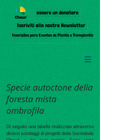
essere un donatore
Iscriviti alla nostra Newsletter
Inscrições para Eventos de Plantio e Transplantio
Specie autoctone della
foresta mista
ombrofila
Di seguito una tabella realizzata attraverso
diversi sondaggi di progetti della Sociedade