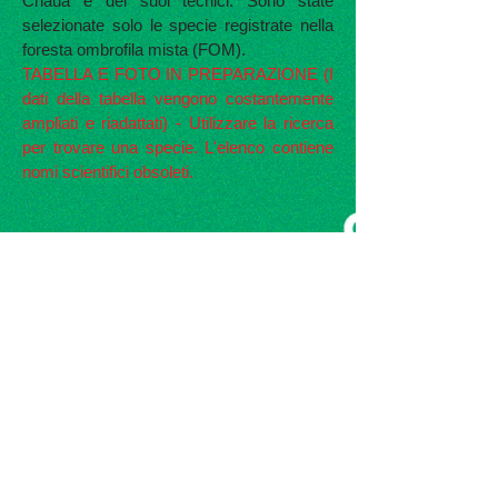
Chauá e dei suoi tecnici. Sono state
selezionate solo le specie registrate nella
foresta ombrofila mista (FOM).
TABELLA E FOTO IN PREPARAZIONE (I
dati della tabella vengono costantemente
ampliati e riadattati) - Utilizzare la ricerca
per trovare una specie. L'elenco contiene
nomi scientifici obsoleti.
Inscrições para Eventos de Plantio e Transplantio